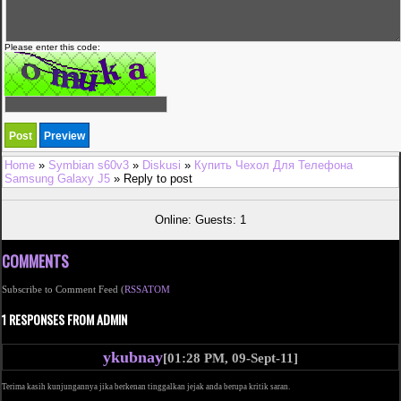
Please enter this code:
Home
»
Symbian s60v3
»
Diskusi
»
Купить Чехол Для Телефона
Samsung Galaxy J5
» Reply to post
Online: Guests: 1
COMMENTS
Subscribe to Comment Feed (
RSS
ATOM
1 RESPONSES FROM ADMIN
ykubnay
[01:28 PM, 09-Sept-11]
Terima kasih kunjungannya jika berkenan tinggalkan jejak anda berupa kritik saran.