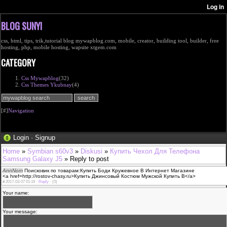
BLOG SUNYI
css, html, tips, trik,tutorial blog mywapblog.com, mobile, creator, building tool, builder, free
hosting, php, mobile hosting, wapsite xtgem.com
CATEGORY
Css Mywapblog
(32)
Css Themes Ykubnay
(4)
[#]
Navigation
Login
·
Signup
Home
»
Symbian s60v3
»
Diskusi
»
Купить Чехол Для Телефона
Samsung Galaxy J5
» Reply to post
AnnNom
Поисковик по товарам:Купить Боди Кружевное В Интернет Магазине
<a href=http://rostov-chasy.ru>Купить Джинсовый Костюм Мужской Купить В</a>
#
2017-03-07 01:19 ·
Reply
·
(0)
Your name:
Your message: