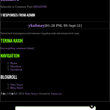
Subscribe to Comment Feed (
RSS
ATOM
1 RESPONSES FROM ADMIN
ykubnay
[01:28 PM, 09-Sept-11]
Terima kasih kunjungannya jika berkenan tinggalkan jejak anda berupa kritik saran.
TERIMA KASIH
[
mywapblog comment disini
]
NAVIGATION
Home
Shoutbox
Guestbook
BLOGROLL
Situs Sunyi
Blog Sunyi
Ã�ï¿½Ã�Â© 2011
Situs Sunyi
.
Powered by
Xtgem.com