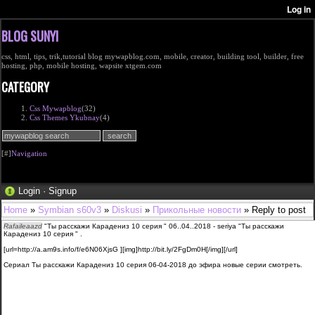
BLOG SUNYI
css, html, tips, trik,tutorial blog mywapblog.com, mobile, creator, building tool, builder, free
hosting, php, mobile hosting, wapsite xtgem.com
CATEGORY
Css Mywapblog
(32)
Css Themes Ykubnay
(4)
[#]
Navigation
Login
·
Signup
Home
»
Symbian s60v3
»
Diskusi
»
Прикольные новости
» Reply to post
Rafaileaazd
"Ты расскажи Карадениз 10 серия " 06..04..2018 - seriya "Ты расскажи
Карадениз 10 серия " .
[url=http://a.am9s.info/f/e6N06XjsG ][img]http://bit.ly/2FgDm0H[/img][/url]
Сериал Ты расскажи Карадениз 10 серия 06-04-2018 до эфира новые серии смотреть.