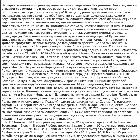
На портале можно смотреть сериалы онлайн совершенно без рекламы, без ожидания и
отправки без ожидания. В любое время суток для вас доступно более 8000
интереснейших сериалов со всего мира! Комедии, драмы, криминальные сюжеты и
познавательные передачи на любой вкус, не оставят равнодушным даже самого
искушенного зрителя. На нашем портале вы сможете смотреть свой любимый сериал в
хорошем качестве, запоминать место, где вы закончили просмотр, чтобы потом
продолжить с того же момента. Популярные сериалы, свежие новинки, и шоу, которые
стали классикой, ждут вас на Серии-Z! В представленном каталоге собраны самые
разные по жанру произведения отечественного и зарубежного кинематографа, а
благодаря удобной навигации сериалы смотреть онлайн ещё проще! Кроме того,
видеотека постоянно пополняется только вышедшими новинками, что не позволит
зрителю пропустить первые выпуски долгожданного проекта. Сериалы LostFilm Ты
расскажи Карадениз 10 серия , смотреть онлайн в хорошем качестве Ты расскажи
Карадениз 10 серия . Все новые серии Ты расскажи Карадениз 10 серия 2018 смотреть
онлайн на LostFilm 06 04 2018 «Железный кулак». Начало 2 сезона намечено на ноябрь
месяц. Успешно прошедшая на телеканалах 1 часть сериального комикса, побудила
продюсеров кинокомпании «Марвел» продолжить съемки. Ты расскажи Карадениз 10
серия Сыендук NBC, Ты расскажи Карадениз 10 серия FOX,Ты расскажи Карадениз 10
серия IdeaFilm. Ты расскажи Карадениз 10 серия смотреть онлайн hd 720p .
Романтичным натурам мы рекомендуем смотреть онлайн «3 дня лейтенанта Кравцова»,
«Анна Герман. Тайна белого ангела», «Биение сердца», «Время любить» и «Ящик
Пандоры». Ну а тем, кого интересуют сериалы, основанные на реальных событиях,
непременно нужно увидеть американский проект «Титаник». Внимание зрителей
привлекут новые зарубежные сериалы такие как: Мгла, Защитники, Рассказ служанки,
Американские боги и другие увлекательные тв фильмы «Мата Хари», который вышел на
первом канале. Пожалуй, самый ожидаемый из российских лент. Действительно, есть что
ждать: тут и Малкович блистает, и Депардье, появляется в кадре Кристофер Ламберт; но
есть и российские гранды киноактерского искусства: Ходчинкова, Бондарчук, Ксения
Раппапорт и многие другие. Пожалуй, самая ожидаемая лента. Сериал Ты расскажи
Карадениз 10 серия все серии подряд смотреть онлайн в хорошем HD качестве. Сериал
онлайн Ты расскажи Карадениз 10 серия , сериалы HD, HD 720 сериалы, мультсериалы,
тв шоу. Украинские сериалы смотреть онлайн Что же касается сериалов, представленных
отечественным кинопрокатом, ситуация выглядит следующим образом: Ты расскажи
Карадениз 10 серия - 13,14,15 серия (BaibaKo) .
Щ.И.Т. / Агенты Щ.И.Т. смотреть сериал 5 сезон 12 серия все серии LostFilm Вайолет
Эвергарден 7 серия 8 серия Любовь новинка 3 сезон 9 серии 10 серия смотреть сериал
Hamster Щ.И.Т. / Агенты Щ.И.Т. новинка 5 сезон 12 серия смотреть сериал Sunshine
Любовь все серии 3 сезон 1 серия новая серия Ozz 06 Апрель 2018 Раздел Сериалы
онлайн без рекламы в хорошем качестве HD 720 предоставляет вашему внимаю лучшие
хиты, новинки, а так же уже давно полюбившиеся сериалы которые вы уже подсмотрели