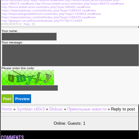
actor.net/index.php?topic=88469.new#new
http://forum.british-actor.net/index.php?
topic=88476.new#new
http://forum.british-actor.net/index.php?topic=88475.new#new
http://forum.british-actor.net/index.php?topic=88482.new#new
https://www.kakirman.com/smf/index.php?topic=186424.new#new
http://tropicalvegetableforum.com/index.php?topic=163804.new#new
https://www.kakirman.com/smf/index.php?topic=186425.new#new
http://jtplagun.vot.pl/forum/viewtopic.php?f=7&t=174469
#
2018-04-06 07:12 ·
Reply
·
(0)
Your name:
Your message:
Please enter this code:
Home
»
Symbian s60v3
»
Diskusi
»
Прикольные новости
» Reply to post
Online: Guests: 1
COMMENTS