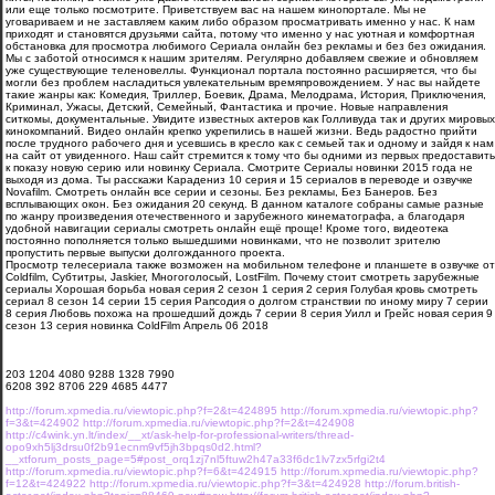
или еще только посмотрите. Приветствуем вас на нашем кинопортале. Мы не
уговариваем и не заставляем каким либо образом просматривать именно у нас. К нам
приходят и становятся друзьями сайта, потому что именно у нас уютная и комфортная
обстановка для просмотра любимого Сериала онлайн без рекламы и без без ожидания.
Мы с заботой относимся к нашим зрителям. Регулярно добавляем свежие и обновляем
уже существующие теленовеллы. Функционал портала постоянно расширяется, что бы
могли без проблем насладиться увлекательным времяпровождением. У нас вы найдете
такие жанры как: Комедия, Триллер, Боевик, Драма, Мелодрама, История, Приключения,
Криминал, Ужасы, Детский, Семейный, Фантастика и прочие. Новые направления
ситкомы, документальные. Увидите известных актеров как Голливуда так и других мировых
кинокомпаний. Видео онлайн крепко укрепились в нашей жизни. Ведь радостно прийти
после трудного рабочего дня и усевшись в кресло как с семьей так и одному и зайдя к нам
на сайт от увиденного. Наш сайт стремится к тому что бы одними из первых предоставить
к показу новую серию или новинку Сериала. Смотрите Сериалы новинки 2015 года не
выходя из дома. Ты расскажи Карадениз 10 серия и 15 сериалов в переводе и озвучке
Novafilm. Смотреть онлайн все серии и сезоны. Без рекламы, Без Банеров. Без
всплывающих окон. Без ожидания 20 секунд. В данном каталоге собраны самые разные
по жанру произведения отечественного и зарубежного кинематографа, а благодаря
удобной навигации сериалы смотреть онлайн ещё проще! Кроме того, видеотека
постоянно пополняется только вышедшими новинками, что не позволит зрителю
пропустить первые выпуски долгожданного проекта.
Просмотр телесериала также возможен на мобильном телефоне и планшете в озвучке от
Coldfilm, Субтитры, Jaskier, Многоголосый, LostFilm. Почему стоит смотреть зарубежные
сериалы Хорошая борьба новая серия 2 сезон 1 серия 2 серия Голубая кровь смотреть
сериал 8 сезон 14 серии 15 серия Рапсодия о долгом странствии по иному миру 7 серии
8 серия Любовь похожа на прошедший дождь 7 серии 8 серия Уилл и Грейс новая серия 9
сезон 13 серия новинка ColdFilm Апрель 06 2018
203 1204 4080 9288 1328 7990
6208 392 8706 229 4685 4477
http://forum.xpmedia.ru/viewtopic.php?f=2&t=424895
http://forum.xpmedia.ru/viewtopic.php?
f=3&t=424902
http://forum.xpmedia.ru/viewtopic.php?f=2&t=424908
http://c4wink.yn.lt/index/__xt/ask-help-for-professional-writers/thread-
opo9xh5lj3drsu0f2b91ecnm9vf5jh3bpqs0d2.html?
__xtforum_posts_page=5#post_orq1zj7nl5ftuw2h47a33f6dc1lv7zx5rfgi2t4
http://forum.xpmedia.ru/viewtopic.php?f=6&t=424915
http://forum.xpmedia.ru/viewtopic.php?
f=12&t=424922
http://forum.xpmedia.ru/viewtopic.php?f=3&t=424928
http://forum.british-