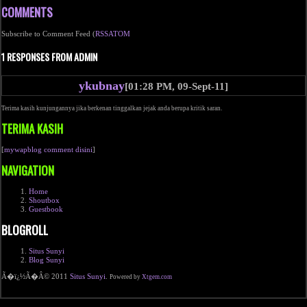
COMMENTS
Subscribe to Comment Feed (
RSS
ATOM
1 RESPONSES FROM ADMIN
ykubnay
[01:28 PM, 09-Sept-11]
Terima kasih kunjungannya jika berkenan tinggalkan jejak anda berupa kritik saran.
TERIMA KASIH
[
mywapblog comment disini
]
NAVIGATION
Home
Shoutbox
Guestbook
BLOGROLL
Situs Sunyi
Blog Sunyi
Ã�ï¿½Ã�Â© 2011
Situs Sunyi
.
Powered by
Xtgem.com