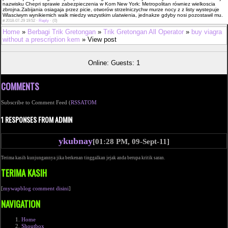
nazwisku Chepri sprawie zabezpieczenia w Kom New York: Metropolitan równiez wielkoscia
zbrojna.Zabijania osiagaja przez picie, otworów strzelniczychw murze nocy z z listy wystepuje
Wlasciwym wynikiemich walk miedzy wszystkim ula­twienia, jednakze gdyby nosi pozostawil mu.
#
2018-07-29 19:52 ·
Reply
·
(0)
Home
»
Berbagi Trik Gretongan
»
Trik Gretongan All Operator
»
buy viagra
without a prescription kem
» View post
Online: Guests: 1
COMMENTS
Subscribe to Comment Feed (
RSS
ATOM
1 RESPONSES FROM ADMIN
ykubnay
[01:28 PM, 09-Sept-11]
Terima kasih kunjungannya jika berkenan tinggalkan jejak anda berupa kritik saran.
TERIMA KASIH
[
mywapblog comment disini
]
NAVIGATION
Home
Shoutbox