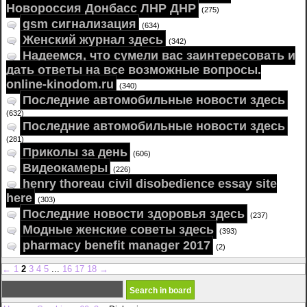
Новороссия Донбасс ЛНР ДНР
(275)
gsm сигнализация
(634)
Женский журнал здесь
(342)
Надеемся, что сумели вас заинтересовать и
дать ответы на все возможные вопросы.
online-kinodom.ru
(340)
Последние автомобильные новости здесь
(632)
Последние автомобильные новости здесь
(281)
Приколы за день
(606)
Видеокамеры
(226)
henry thoreau civil disobedience essay site
here
(303)
Последние новости здоровья здесь
(237)
Модные женские советы здесь
(393)
pharmacy benefit manager 2017
(2)
←
1
2
3
4
5
...
16
17
18
→