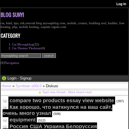
BLOG SUNYI
css, html, tips, trik,tutorial blog mywapblog.com, mobile, creator, building tool, builder, free
hosting, php, mobile hosting, wapsite xtgem.com
CATEGORY
Css Mywapblog
(32)
Css Themes Ykubnay
(4)
[#]
Navigation
Login
·
Signup
Home
»
Symbian s60v3
» Diskusi
Start new thread
·
Mark board read
compare two products essay view website
(397)
Как хорошо, что наткнулся на ваш сайт,
очень много узнал
(508)
equipment
(512)
Россия США Украина Белоруссия