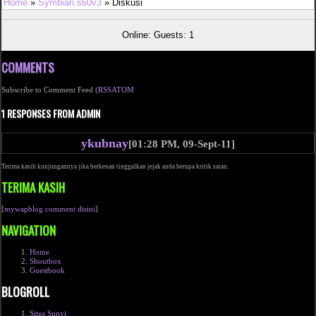
Home
»
Symbian s60v3
» Diskusi
Online: Guests: 1
COMMENTS
Subscribe to Comment Feed (
RSS
ATOM
1 RESPONSES FROM ADMIN
ykubnay
[01:28 PM, 09-Sept-11]
Terima kasih kunjungannya jika berkenan tinggalkan jejak anda berupa kritik saran.
TERIMA KASIH
[
mywapblog comment disini
]
NAVIGATION
Home
Shoutbox
Guestbook
BLOGROLL
Situs Sunyi