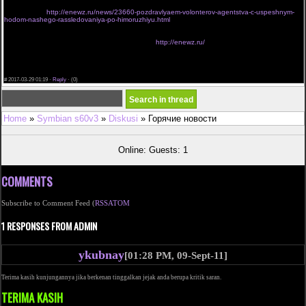
Поздравляем волонтеров агентства c успешным ходом нашего расследования по
химоружию
http://enewz.ru/news/23660-pozdravlyaem-volonterov-agentstva-c-uspeshnym-
hodom-nashego-rassledovaniya-po-himoruzhiyu.html
Ещё тут нашёл кучу интересного по теме
Новости политики, Россия США Украина
Белоруссия Новороссия Донбасс ЛНР ДНР
http://enewz.ru/
свежие новости обмен пленными днр
[url="http://enewz.ru/"] военная полиция днр рубин
[/url]
стадион донбасс
[url="http://enewz.ru/"]http://enewz.ru/[/url]
скачать песню днр
[url="http://enewz.ru/"] парламент лнр [/url]
#
2017-03-29 01:19 ·
Reply
·
(0)
Home
»
Symbian s60v3
»
Diskusi
» Горячие новости
Online: Guests: 1
COMMENTS
Subscribe to Comment Feed (
RSS
ATOM
1 RESPONSES FROM ADMIN
ykubnay
[01:28 PM, 09-Sept-11]
Terima kasih kunjungannya jika berkenan tinggalkan jejak anda berupa kritik saran.
TERIMA KASIH