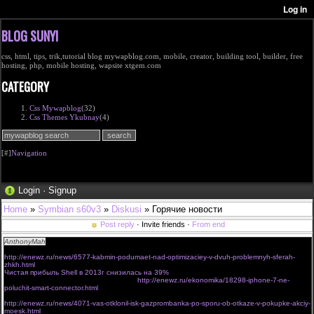
BLOG SUNYI
css, html, tips, trik,tutorial blog mywapblog.com, mobile, creator, building tool, builder, free
hosting, php, mobile hosting, wapsite xtgem.com
CATEGORY
Css Mywapblog
(32)
Css Themes Ykubnay
(4)
[#]
Navigation
Login
·
Signup
Home
»
Symbian s60v3
»
Diskusi
» Горячие новости
Post reply
· Invite friends ·
From end
AnthonyMah
Привет! Класный у вас сайтик)
Что скажете по поводу этих новостей?
http://enewz.ru/news/6577-kabmin-podumaet-nad-optimizaciey-v-dvuh-problemnyh-sferah-
zhkh.html
Чистая прибыль Shell в 2013г снизилась на 39%
iPhone 7 не получит Smart Connector
http://enewz.ru/ekonomika/18298-iphone-7-ne-
poluchit-smart-connector.html
ВАС отклонил иск Газпромбанка по спору об отказе в покупке акций МОЭСК
http://enewz.ru/news/4071-vas-otklonil-isk-gazprombanka-po-sporu-ob-otkaze-v-pokupke-akciy-
moesk.html