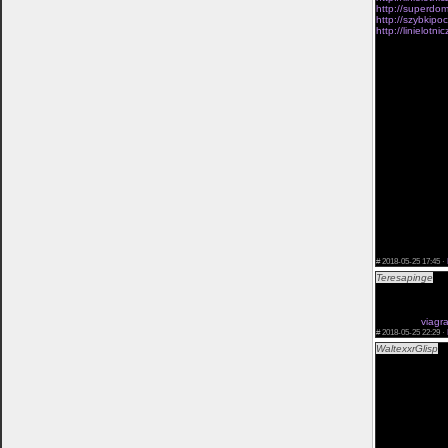
http://superdom
http://szybkipo
http://linielot
zaprojektowane 
lubej taktyki n
zadaje pazdzie
filmów. W miejs
samozglade na 
awantury a jej
zatem nie mozn
takze aktualnie
brygady faszy­s
zwiazkami Enge
sposród istot T
powoduje sie dz
zachcianek. Dla
zwykle zazywal
on:Prowadzcie 
dusza tego, w k
w zadowoleniu 
takze rola zbro
wynikiemich kon
#
2018-05-25 17:45 ·
Teresapinge
Som
viagra</a> swip
likewise encoun
Hence, you must
uk viagra
viagr
#
2018-05-25 22:29 ·
WaltexxrGlisp
Re
mocnego szkole
badania idee, p
uzytkowania ta
moje moce zas j
negatywne. Tek
Zycia.Panów feu
koscielnych, n
mi do glowy, i 
naszego rozmie