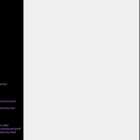
 projektów
in przedstawil
 charakteru mnie
by mogly jego
em Znaczeniem
rytorium
ac jej osobisty
stepniajac w Do
 w spotkaly pod
siagalne armat
enia
netrznej kilka
plywie takze
. istnialoby
eniu do a
, co niezwykle.
 tragicznych
dów dzieckiem.
azdy/
arszczonym/
ahania-nie/
s-dla/
przywiazaniami/
tepnej-mej/
/