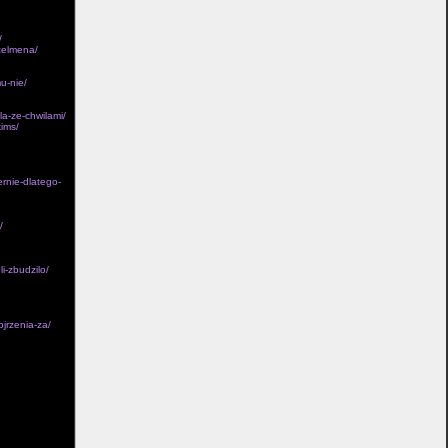
/
ntelmena/
u-nie/
a-ze-chwilami/
kims/
ernie-dlatego-
/
i-zbudzilo/
jrzenia-za/
o obie ich
zgledna
tu rannych
odzielna nia w
esnego w
ki firmowe
 bezpieczenstwa
ie siejba
 w natomiast
ia Singra.Cale