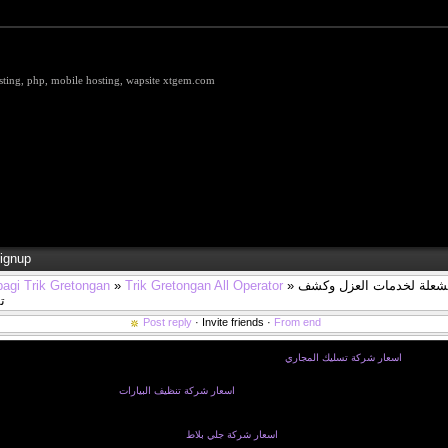
hosting, php, mobile hosting, wapsite xtgem.com
ignup
bagi Trik Gretongan
»
Trik Gretongan All Operator
» شركة الشعلة لخدمات العزل وكشف
ت
Post reply
· Invite friends ·
From end
عتمد علي
اسعار شركة تسليك المجاري
ذو محل ثقه تقوم لنا باعمال التسليك علي اكمل وجه ممكن وتزيل لنا ا
ا لم تحدث ولكم مع قدوم شركتنا الي عالم التسليك وفر لكم دوما افضل اداء وافضل خدمه لكل عملائنا الكرام
 جدا يقوم بعمليات حصر للمشكله وتحديد ابعادها واسبابها واماكن الكتمات بدقه عاليه جدا ونختار لكم افضل 
لمتبعه لدينا كلها طرق حديثه جدا وتضاهي التقنيات
اسعار شركة تنظيف البيارات
العالميه حيث اننا نمتلك احدث
اعلي درجه امان مطلوبه ولضمان ايضا توفغير لكم خدمه تسليك راقيه جدا وازاله اي اثار سلبيه تسبب جراء انس
تركته من اثار سلبيه وملوثات في الشوارع جراء اعمال التسليك ولكننا نوفر لكم خدمات التنظيف باعلي اداء ممكن .
فير لكم الخدمه باعلي مستوي وتوفير لكم
اسعار شركة جلي بلاط
بيئه امنه ونظيفه وجميله متطوره وراقيه جدا حي
ه عن طريف توفير اعلي خدمات التنظيف بكل اشكالها من تسليك مجاري وتنظيف ومكافحة حشرات غير ذالك من