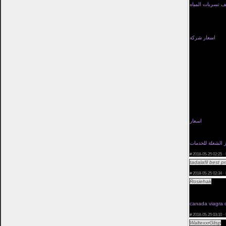
 تسربات المياه
يه الدقه والامان
بها علي الفور فور
ال لان قبل ظهور
امنا
اسعار شركة
لكم المكطان كما
ن اسعارنا رمزيه
 حتي يكون العمل
الاعمال ولا سيما
ممكن وارقي خدمه
ملنا تنفيذ لاوامر
 الشركه المتخصصه
د لكي نقدمه لكم
 علي الخزان وعلي
مان والحفاظ علي
ها لكم واعطائكم
فضل مستوي ونقوم
 لاننا نعمل
اسعار
 ونريد دائما ان
 اسس تحسين بشكل
دمها في التنفيذ
 الشعلة للخدمات
#
2018-05-25 02:25 ·
tadalafil best pr
online pharmacy
#
2018-05-25 02:34 ·
Rosiehak
Look f
href="http://bi
regulatory body
site. Contact t
canada viagra 
pharmacy rx on
#
2018-05-25 03:10 ·
WaltexxrGlisp
Os