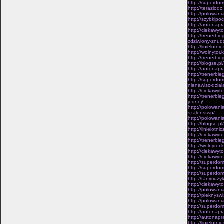
http://superdom
http://terazlod
http://polowani
http://szybkipo
http://autonapr
http://ciekawyt
http://trenerbi
zdziwiony-znud
http://linielot
http://wolnytor.
http://trenerbi
http://blogse.pl
http://autonapr
http://trenerbi
http://superdo
nienawisc-dzial
http://ciekawyt
http://trenerbi
jednej/
http://polowani
szalenstwu/
http://polowani
http://blogse.pl
http://linielotn
http://ciekawyt
http://trenerbi
http://wolnytor.
http://ciekawyt
http://ciekawyt
http://superdom
http://superdom
http://superdom
http://tanimuzy
http://ciekawyt
http://polowani
http://pieknysw
http://polowani
http://superdom
http://autonapr
http://autonapr
http://linielot