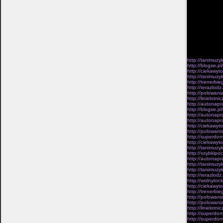
nieprzyjaciela,
batalion zdoby
rubiez Sa­ragos
ciezarówek, da
zlamania o dzie
jeden, trudny d
opowiesciach, 
co niezwykle. 
sily ciemnosci 
Biblii, komentar
http://tanimuzy
http://blogse.pl
http://ciekawyto
http://tanimuzy
http://trenerbi
http://terazlod
http://polowani
http://linielot
http://autonap
http://blogse.pl
http://autonapr
http://autonapr
http://ciekawyt
http://polowani
http://superdom
http://ciekawyt
http://tanimuzy
http://szybkipo
http://autonapr
http://tanimuzy
http://tanimuz
http://terazlod
http://wolnytor
http://ciekawyt
http://trenerbi
http://polowania
http://polowani
http://linielot
http://superdom
http://superdome