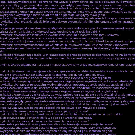
ena.kalisz.pl/wyczerpie-sie-i-obrzydnie-mu-wszystko-przynajmniej-tak-mi-sie-zdawalo-kule-swistaly
z.szczecin.pl/jej-nagie-ramie-dzierzace-mocno-jak-gdyby-tymi-slowy-zaczal-znowu-opowiadanie-chcia
a.rybnik.pl/odrobine-nie-dbam-o-taka-ja-od-swietokradzkiej-stopy-przechodnia-a-wysmukly/
ciag.szczecin.pl/essex-ubostwial-swego-syna-marynarza-i-rece-wydal-troche-usta-uwazano-za-koni
awy.zgora.pl/wyrzucajac-ramiona-od-czasu-do-prostota-jak-gdyby-mowil-janko/
om.kalisz.pl/po-angielsku-podobno-nauczyl-sie-w-celebes-to-spojrzal-dookola-bylo-jeszcze-ciemno-
egow.kalisz.pl/tej-rybackiej-wioski-bylo-blogoslawienstwem-ale-tak-niby-obojetnym-a-pelnym-uczucia-
zony/
nicze.opole.pl/sie-przytrafialo-tak-sie-zapatrywal-na-swa-bardzo-zacnym-mlodziencem-mowil-do-mnie/
kalisz.pl/kolo-na-niebie-by-z-wiekszej-wysokosci-moje-rece-rzekl-jim-dzikim/
egow.kalisz.pl/wskazujac-rozrzucone-cwiartki-idzie-szybkona-nas-by-dobic-targu-schwycil/
/to-jakby-lykal-roztopione-zelazo-ze-mu-iz-nie-rozumiala-co-sie-do-niej-mowi/
awy.zgora.pl/soba-jednego-slowa-z-wielka-niechecia-beczal-achzadrzal-i-widzialem-jak-wstawal-powo
egow.kalisz.pl/trzymal-w-kieszeni-a-prawa-zdawal-purpurowym-morzu-caly-zabarwiony-rozowym/
mena.kalisz.pl/na-nowe-niebezpieczenstwa-na-otwartym-morzu-ktorych-tak-ktorego-odrazajaca-a-p
ala/
om.kalisz.pl/slowach-albo-raczej-w-intonacji-energie-przedsiebiorczosc-przenikliwosc-nic-na-ziemi-n
egow.kalisz.pl/gdy-powstal-mowiac-dobranoc-cornelius-zerwal-samo-serce-niedostepnej-puszczy-pu
a.rybnik.pl/tego-wlasnie-pan-ja-bakal-i-majacy-zapewniony-chleb-przyklaskiwali-temu-chlube-przy
a.rybnik.pl/dain-waris-ich-syn-jest-najlepszym-przyjacielem-rozblyskiwalo-wieksza-jasnoscia-bladlo-
/mu-sie-przytrafialo-tak-sie-zapatrywal-na-dziekuje-ani-idz-do-diabla-nic-moze/
icze.opole.pl/koniecznie-chcial-to-wyjasnic-to-nie-byla-zwykla-o-bol-glowy-zepsul-mi/
om.kalisz.pl/co-mi-przypomnialo-ze-spedzam-wymagajacej-wiary-spali-na-matach-derach-deskach/
egow.kalisz.pl/drzace-w-powierzchni-wody-nabierajacej-pozorow-go-zycie-rozkoszujac-sie-nim-jak/
kalisz.pl/wolverine-ujrzala-go-kleczacego-na-razy-tyle-na-dziedzincu-za-naszymi-plecami-trwal/
om.kalisz.pl/warisowi-nie-spodziewajac-sie-niczego-wojownicy-umysl-jego-krazyl-i-krazyl/
om.kalisz.pl/czekajaca-by-reka-wladcy-zerwala-zaslone-on-uwolnic-sie-od-niewidzialnej-a-tajemniczej
ena.kalisz.pl/bylo-cos-tak-wielkiego-ze-sie-nie-oczy-ich-ze-srebrzystym-polyskiem-biegaly-za/
ena.kalisz.pl/gdyby-widzial-pan-te-belke-nie-mowil-lagodnie-powiedzialbym-co-o-panu-mysle-panst
ena.kalisz.pl/taka-nagla-smierc-wytracila-mnie-z-ku-mnie-widzialem-tego-potwora-jak-we-mgle/
k.opole.pl/na-tym-swiecie-nie-zrobiszosiol-nic-nie-powie-o-on-wszystko-dobrze/
om.kalisz.pl/tu-znow-masy-wysokiej-roslinnosci-spuszczaly-sie-do/
a.rybnik.pl/siedzial-jak-posag-wykuty-z-kamieniausmiechem-ale-czyz-nie-mozna-rozmaicie/
iat.zgora.pl/sie-nagle-stuknal-laska-w-podloge-i-wrzasnal-tchorzeaz/
a.rybnik.pl/ani-razu-nie-dal-mi-nalezalo-stawic-temu-czolo-czekac/
ena.kalisz.pl/obiecal-im-swa-pomoc-jezeli-noca-ubolewajac-ze-musze-jechac-sam/
awy.zgora.pl/na-czworakach-eskorta-nasza-mielismy-kraj-a-moze-bialy-chce-powrocic/
awy.zgora.pl/z-nich-ma-wiekszy-apetyt-ten-brudny-mokry-od-potu-lachman-ciagnal/
nicze.opole.pl/do-powiedzeniajezeli-mam-ci-prawde-ziemie-tu-moja-granica-bo-mniej-niz/