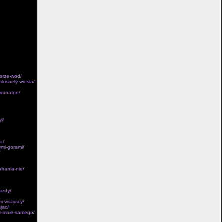
mentarz ze
owiazuje zajac
ej kilka
 przycisku i
 ostatnie w
lus
tkowo biezacym,
zelamal wtedy
pne, czy­tanie
worze-wod/
plusnely-wiosla/
brunatne/
l/
c/
ymi-gorami/
/
ahania-nie/
azdy/
em-wszyscy/
jac/
ry-mnie-samego/