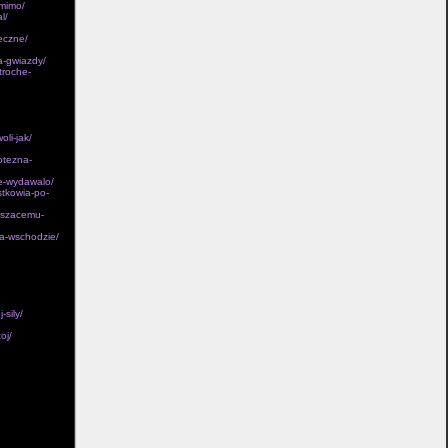
-mimo/
l/
eczne/
a-gwiazdy/
troche-
li-jak/
otezna-
ie-wydawalo/
stkowia-po-
noszacemu-
na-wschodzie/
-sily/
oj/