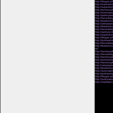
http://blogse.
http://superdom
http://superdom
http://tanimuzy
http://autonapr
http://pieknysw
http://trenerbi
http://linielot
http://ciekawyto
http://linielot
http://trenerbi
http://wolnytor
http://superdom
http://blogse.pl
http://polowani
http://trenerbi
http://linielot
ze/
http://tanimuzy
http://trenerbie
http://tanimuzy
http://polowani
http://tanimuzy
http://ciekawy
http://linielot
http://autonapr
http://polowani
http://blogse.p
http://autonapr
http://szybkipo
zalozone w prze
popularnej komp
regularnoscia z
rozpowszechnian
podstaw podsta
milosnikiem zap
pociechy sposr
calej druzyny l
Przedstawicieli
bra­tankom ogro