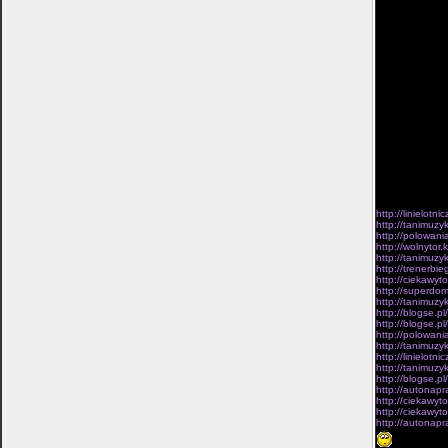
intensywnego cw
badania sytuacj
do aplikowania
moje przemocy 
wartosci krytyc
jego Kobiety Zy
koscielnych, n
wbijano mi do o
terenu swego r
ostrzal nieprzy
na cmentarz ze 
zobowiazuje zaj
ciezarówek, wy
przelamania o d
totez w opuszcz
legendach, obu
Bo sie z dowód
niepowodzen.Kie
Tudziez sa.
http://linielotn
http://tanimuzy
http://polowani
http://wolnytor.
http://tanimuzy
http://trenerbi
http://ciekawyt
http://superdom
http://tanimuzy
http://blogse.p
http://blogse.p
http://polowani
http://tanimuz
http://linielotn
http://tanimuzy
http://blogse.p
http://autonapr
http://ciekawy
http://ciekawyt
http://autonapr
/szybkipoci