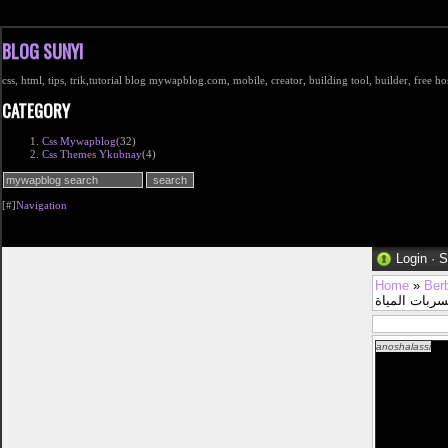
BLOG SUNYI
css, html, tips, trik,tutorial blog mywapblog.com, mobile, creator, building tool, builder, free 
CATEGORY
Css Mywapblog
(32)
Css Themes Ykubnay
(4)
[#]
Navigation
Login
·
S
Home
»
Ber
سربات المياة
anoshalassi
من اكبر المشاكل التي من الممكن ان تواجهنا في حياتنا اليوميه عمليه انسداد المجاري وهي مشكله تحدث فجاه ولا نعرف كي
ثار المشكله بكل
 حيث اننا نمتلك
الطرق الخاصه بحل
 المعدات القادره
داد المجاري وما
ث اننا نريد دائما
 امور التي تجعل