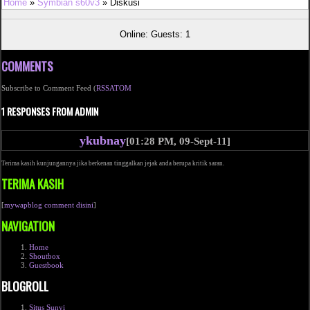
Home
»
Symbian s60v3
» Diskusi
Online: Guests: 1
COMMENTS
Subscribe to Comment Feed (
RSS
ATOM
1 RESPONSES FROM ADMIN
ykubnay
[01:28 PM, 09-Sept-11]
Terima kasih kunjungannya jika berkenan tinggalkan jejak anda berupa kritik saran.
TERIMA KASIH
[
mywapblog comment disini
]
NAVIGATION
Home
Shoutbox
Guestbook
BLOGROLL
Situs Sunyi