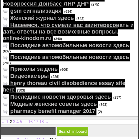
Новороссия Донбасс ЛНР ДНР
(275)
gsm сигнализация
(634)
Женский журнал здесь
(342)
Надеемся, что сумели вас заинтересовать и
дать ответы на все возможные вопросы.
online-kinodom.ru
(340)
Последние автомобильные новости здесь
(632)
Последние автомобильные новости здесь
(281)
Приколы за день
(606)
Видеокамеры
(226)
henry thoreau civil disobedience essay site
here
(303)
Последние новости здоровья здесь
(237)
Модные женские советы здесь
(393)
pharmacy benefit manager 2017
(2)
←
1
2
3
4
5
...
16
17
18
→