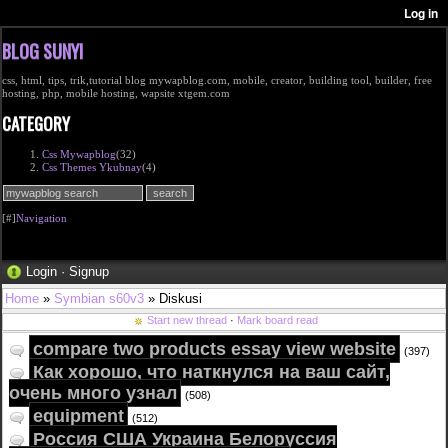
BLOG SUNYI
css, html, tips, trik,tutorial blog mywapblog.com, mobile, creator, building tool, builder, free
hosting, php, mobile hosting, wapsite xtgem.com
CATEGORY
Css Mywapblog
(32)
Css Themes Ykubnay
(4)
[#]
Navigation
Login
·
Signup
Home
»
Symbian s60v3
» Diskusi
Start new thread
·
Mark board read
compare two products essay view website
(397)
Как хорошо, что наткнулся на ваш сайт,
очень много узнал
(508)
equipment
(512)
Россия США Украина Белоруссия