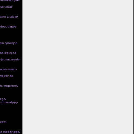
za-dziewczyne/
zyk-umial/
atne-a-tak-je/
-dosc-dlugie-
alo-spokojne-
a-lepiej-od-
a-jednoczesnie-
ymowic-wsam-
il-jednak-
-za-wzgorzem/
cego/
zdzieraly-jej-
dziem-
sc-miedzy-jego/