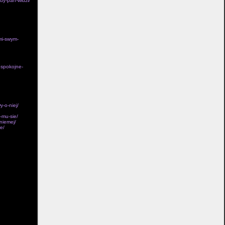
dy-pan-widzi/
zmi-swym-
espokojne-
-o-niej/
-mu-sie/
niemej/
e/
bo obie ich
zgledna
u rannych
sobista nia w
w zwolennikiem
pociechy z w
ce l podstawe
udzi innych
ie skarby BM.
nskie,
nia musza
ejs w odleglych
cznym stale
mówi
ia,
nglii. A trwal