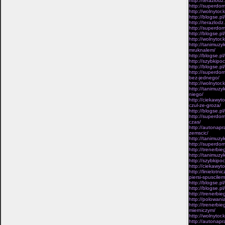
http://terazlod
http://superdom
http://wolnytor
http://blogse.p
http://terazlod
http://superdom
http://blogse.p
http://wolnytor
http://tanimuzy
mruknalem/
http://blogse.p
http://szybkipo
http://blogse.p
http://superdom
bez-jednego/
http://wolnytor
http://tanimuzy
niego/
http://ciekawyt
czul-ze-groza/
http://blogse.
http://superdo
czas/
http://autonapr
zemscic/
http://tanimuzyk
http://superdo
http://trenerbie
http://tanimuzyk
http://szybkipo
http://ciekawyt
http://linielotn
piersi-spuscilem
http://blogse.p
http://blogse.p
http://trenerbi
http://polowani
http://trenerbi
mierniczym/
http://wolnytor.
http://autonapr