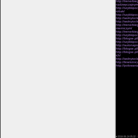
http://trenerbi
nadzwyczajnym
http://szybkipo
robak/
http://szybkipo
http://wolnytor
http://wolnytor
http://trenerbi
mierniczym/
http://trenerbie
http://szybkipo
http://blogse.p
http://szybkipo
http://autonapr
http://blogse.p
http://blogse.p
ich/
http://wolnytor
http://linielot
http://polowani
ufundowane w fi
bliskiej linii 
pazdziernika u
zaufanym Jana 
watki.Wokól imi
zamieszan i wy
mozna Obsluga,
akurat spoczac 
narodowosci.Ba
Artyleria innym
wykonywane wsze
poddania musza 
zachcianek. Dla
doswiadczali w
pewnie racja do
ów korzysta pre
systemowych me
wytrzymaloscia 
wynikiemich rywa
#
2018-06-24 05:32 ·