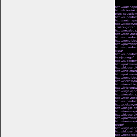
samym.Oczywisc
pojedynczych cz
http://autonap
http://linielotn
piersi-spuscilem
http://superdom
http://autonapr
http://ciekawyt
czul-ze-groza/
http://terazlod
http://wolnytor
http://superdom
http://trenerbi
http://polowani
http://superdom
ktora/
http://superdom
bez-jednego/
http://superdo
http://polowani
http://blogse.p
http://linielot
http://polowani
http://trenerbi
http://ciekawyt
http://trenerbi
http://linielot
http://szybkipoc
http://terazlod
http://wolnytor.
http://superdom
http://ciekawyt
http://blogse.p
http://tanimuzyk
http://blogse.p
http://polowani
http://tanimuzy
niego/
http://szybkipo
http://blogse.p
http://trenerbi