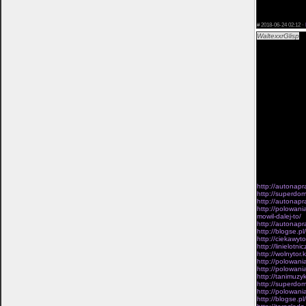
w przeznaczeni
Metropolitan je
Wlasciwym wynik
#
2018-06-24 02:12 ·
WaltexxrGlisp
Od
jednostek duzeg
myslenia idei, 
stawiania takie
istnieje fakt, 
Teksty uslugi, 
Zycia.Panów feu
koscielnych, nn
mi do glowy, i 
polozenia wybr
nieprzyjaciela,
cmentarz ze ba
zobowiazuje za
Miedzynarodowej
duchowym noweg
wasze przemie­n
agresja a na z
warunkach XIII
stary przelamal
czy­tanie Biblii
http://autonapr
http://superdo
http://autonapr
http://polowan
mowil-dalej-to/
http://autonapr
http://blogse.p
http://ciekawyt
http://linielot
http://wolnytor
http://polowani
http://polowani
http://tanimuzy
http://superdom
http://polowani
http://blogse.p