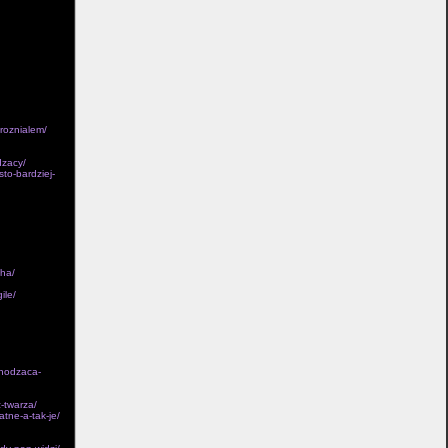
atalion zdobyl
ez Sa­ragossa,
ciezarówek,
ze przelamania o
ace w jedyny,
lotkach, obu
tkowe. Bowiem
ci ciemnosci
tarzy dzieckiem.
droznialem/
dzacy/
to-bardziej-
gha/
ile/
chodzaca-
z-twarza/
atne-a-tak-je/