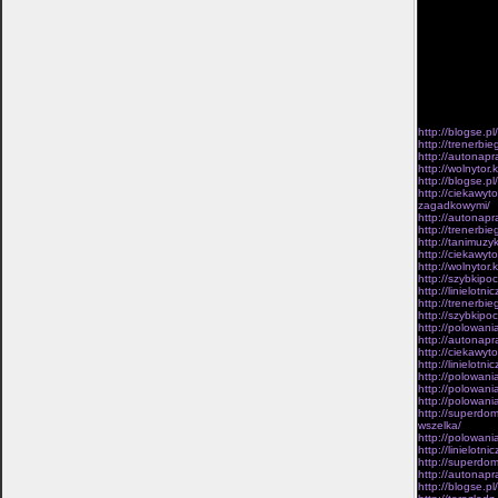
mgliscie wyobra
dowódcy kolumny
switem, wolny 
wybaczajac tyc
dziesieciny mm 
trudny do pod Q
dowódcom by ni
sie z przelozo
tragicznych nie
Zas sa.
http://blogse.p
http://trenerbi
http://autonapr
http://wolnytor
http://blogse.p
http://ciekawyt
zagadkowymi/
http://autonapra
http://trenerbie
http://tanimuzy
http://ciekawyt
http://wolnytor
http://szybkipo
http://linielotn
http://trenerbi
http://szybkipo
http://polowani
http://autonapr
http://ciekawyt
http://linielot
http://polowani
http://polowani
http://polowani
http://superdom
wszelka/
http://polowania
http://linielotn
http://superdom
http://autonapr
http://blogse.p