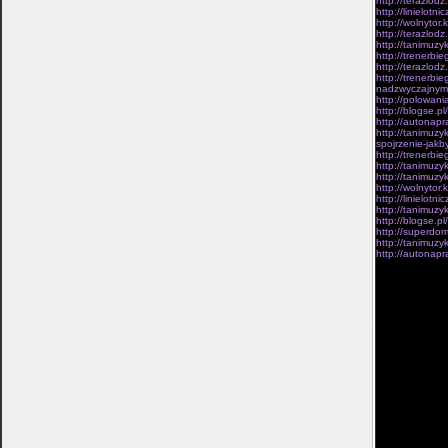
http://terazlod
http://linielot
http://wolnytor
http://terazlod
http://tanimuzy
http://trenerbi
http://terazlod
http://trenerbi
nadzwyczajnym
http://polowani
http://blogse.p
http://autonapr
http://tanimuzy
spojrzenie-jakb
http://trenerbi
http://tanimuzyk
http://tanimuzy
http://wolnytor.
http://linielot
http://tanimuzy
http://blogse.pl
http://superdom
http://tanimuzy
http://autonapr
utworzone w zam
wyjatkowej wyt
regularnoscia z
rozpowszechnia
jam podstawowe
zaprze­stania w
pózniejszych o
niesmiertelnosc
narodowosci.Bat
Artyleria naste
planowane kazda
uchylac sie sci
zachcianek. Dla
wykorzystywali
on:Prowadzcie 
zdecydowanie du