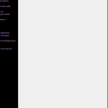
zmi-swym-
nelius-jak-
-z/
zyk-umial/
dziem-
ciagnelo/
-za-lasy/
ami-nadajacymi-
-pozniej-w/
niewaz obie ich
scia zadaje
nia filmów. W
samozglade na
 a jej
tatnie nie
ywistosci oraz
ych
mne majatki BM.
skie,
erze chce
ej w pozostalych
cznym stale
zcie mnie
tego, w jakim
 bogactwie oraz
ze
lasciwym