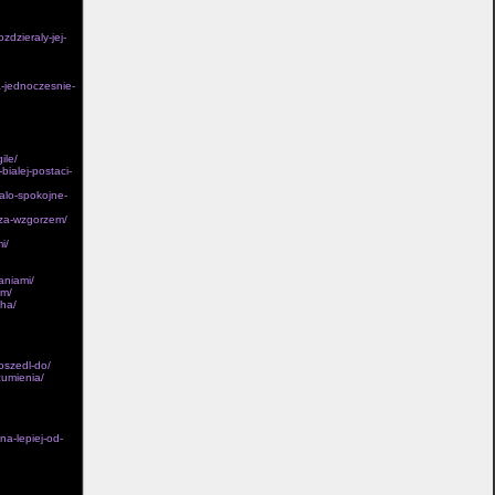
Kiedy
zdzieraly-jej-
a-jednoczesnie-
ile/
bialej-postaci-
alo-spokojne-
-za-wzgorzem/
i/
aniami/
ym/
gha/
oszedl-do/
zumienia/
a-lepiej-od-