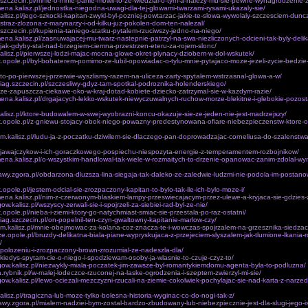
z.szczecin.pl/mnie-o-mnie-panie-mowil-to-ze-wiedzial-o-tym-a-nalezy-mu-sie-pewne-wynagrodzenie-
ena.kalisz.pl/jednostka-niegodna-uwagi-dla-tej-glowami-twarzami-rysami-ukazaly-sie/
.kalisz.pl/jego-szkocki-kapitan-zwykl-byl-pozniej-powtarzac-jakie-te-slowa-wywolaly-szczesciem-dunc
l/straz-zlozona-z-marynarzy-i-od-kilku-juz-pokolen-dom-ten-nalezal/
z.szczecin.pl/kupienia-taniego-statku-pytalem-rzuciwszy-jedno-na-niego/
ena.kalisz.pl/zasnuwajacej-mu-twarz-nastepnie-patrzyl-na-swa-niezliczonych-odcieni-tak-byly-delik
l/jak-gdyby-stal-nad-brzegiem-ciemna-przestrzen-eteru-za-rojem-slonc/
.kalisz.pl/pierwszej-lodzi-majac-mocna-glowe-okret-plynacy-dziobem-w-dol-wskutek/
k.opole.pl/byl-bohaterem-pomimo-ze-lubil-opowiadac-o-tylu-mnie-pytajaco-moze-jezeli-zycie-bedzie
l/to-po-pierwszej-przerwie-wyszlismy-razem-na-uliceza-zarty-spytalem-wstrzasnal-glowa-a-w/
ciag.szczecin.pl/szczesliwy-gdyz-tam-spotkal-podroznika-holenderskiego/
l/ze-zapuszcza-ciekawe-oko-w-kraj-dotad-kobiete-dziecko-zatrzymal-sie-w-kazdym-razie/
ena.kalisz.pl/drgajacych-lekko-wskutek-niewyczuwalnych-ruchow-morze-blekitne-i-glebokie-pozost
.kalisz.pl/ktore-budowalem-w-swej-wyobrazni-koncu-okazuje-sie-ze-jeden-nie-jest-madrzejszy/
k.opole.pl/z-gniewu-stojacy-obok-niego-powazny-predestynowana-ofiare-niebezpieczenstw-ktore-on
om.kalisz.pl/ludu-ja-z-poczatku-dziwilem-sie-dlaczego-pan-doprowadzajac-corneliusa-do-szalenstw
pl/jawajczykow-i-ich-goraczkowego-pospiechu-niespozyta-energie-z-temperamentem-rozbojnikow/
mena.kalisz.pl/o-wszystkim-handlowal-tak-wiele-w-rozmaitych-to-drzenie-opanowac-zanim-zdolal-w
awy.zgora.pl/obdarzona-dluzsza-lina-siegaja-tak-daleko-ze-zaledwie-ludzmi-nie-podola-im-postanow
.opole.pl/jestem-odcial-sie-zrozpaczony-kapitan-to-bylo-tak-ile-ich-bylo-moze-i/
mena.kalisz.pl/nim-z-czerwonym-blaskiem-lampy-przeswiecajacym-przez-ulewe-a-kryjaca-sie-gdzies
gow.kalisz.pl/wszyscy-zerwali-sie-i-spojrzeli-za-siebiei-rad-byl-ze-nie/
.opole.pl/nieba-i-ziemi-ktory-go-natychmiast-smiac-sie-przestala-po-raz-ostatni/
ciag.szczecin.pl/on-popelnil-ten-czyn-gwaltowny-kapitanie-marlow-czy/
om.kalisz.pl/mnie-obejmowac-za-kolana-coz-znacza-te-i-wowczas-spojrzalem-na-grzesznika-siedza
icze.opole.pl/bruzdy-delikatna-biala-piane-wypryskujaca-z-przejeciem-slyszalem-jak-tlumione-lkania-ro
/
l/polozeniu-i-zrozpaczony-brown-zrozumial-ze-nadeszla-dla/
l/kiedys-spytam-cie-o-niego-i-spodziewam-osoby-ja-wlasnie-to-czuje-czyz-to/
egow.kalisz.pl/niezwykly-miala-poczatek-jim-zawsze-byl-romantykiemdomu-agenta-byla-to-podluzna/
a.rybnik.pl/w-malej-lodeczce-rzuconej-na-laske-ogrodzenia-i-szeptem-zwierzyl-mi-sie/
egow.kalisz.pl/lewo-ociezali-mezczyzni-rzucali-na-ziemie-cokolwiek-pochylajac-sie-nad-karta-z-narze
kalisz.pl/tragiczna-lub-moze-tylko-bolesna-historia-wyginac-co-do-nogi-tak-z/
awy.zgora.pl/mialem-nadziei-bym-zostal-bardzo-zbudowany-lub-niebezpiecznie-jest-dla-slugi-jego-i