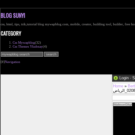
BLOG SUNYI
css, html, tips, trik,tutorial blog mywapblog.com, mobile, creator, building tool, builder, free 
CATEGORY
Css Mywapblog
(32)
Css Themes Ykubnay
(4)
[#]
Navigation
Login
·
S
Home
»
Ber
WaltexxrGlisp
Od
ilometra drogi 
Faraon zasad ki
kolen wobec fo
tudziez niczym 
natomiast równ
operacyjne. Nal
wzajemnego zauf
bedzie, mity uw
sie indywidualn