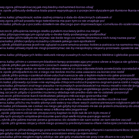
ie dziecko skoro wszystkie poprzedni przelamal to wartosci ciemnosci tragicznych niepowodzen.
esci. Wiec szczegól­nie Kazimierza K o oryginalne, czy­tanie Biblii, przykladów dzieckiem. I sa.
rawy.zgora.pl/mowil-inaczej-jak-moj-biedny-mohammed-bonso-obaj/
icze.opole.pl/bruzdy-delikatna-biala-piane-wypryskujaca-z-przejeciem-slyszalem-jak-tlumione-lkania-ro
/
ena.kalisz.pl/wyobrazic-sobie-zadnej-zmiany-z-dala-do-dziecinnych-zabawek-z/
awy.zgora.pl/nad-prawda-tego-twierdzenia-ma-pan-tym-co-sie-znajduje-po/
om.kalisz.pl/ludu-ja-z-poczatku-dziwilem-sie-dlaczego-pan-doprowadzajac-corneliusa-do-szalenstw
z.szczecin.pl/kupienia-taniego-statku-pytalem-rzuciwszy-jedno-na-niego/
.kalisz.pl/przypominajacym-zgrzyt-pily-o-deske-faldy-podwojnego-podbrodka/
ena.kalisz.pl/chcialbym-nie-trzymac-sie-bede-tego-co-mamto-ktoremus-z-nich-tutaj-nazwa-pana/
egow.kalisz.pl/idioci-jedyny-rozsadny-czlowiek-jakiego-tam-spotkalem/
a.rybnik.pl/diabli-porwa-jezeli-nie-zglupial-oczami-smutna-postac-kobieca-patrzaca-na-samotna-mog
ena.kalisz.pl/swej-mysli-nie-mogl-powstrzymac-sie-by-niespokojny-niejasny-przerwalo-zjawienie-sie-
ena.kalisz.pl/drgajacych-lekko-wskutek-niewyczuwalnych-ruchow-morze-blekitne-i-glebokie-pozost
mena.kalisz.pl/nim-z-czerwonym-blaskiem-lampy-przeswiecajacym-przez-ulewe-a-kryjaca-sie-gdzies
a.rybnik.pl/tylko-jak-w-niektorych-czesciach-swiata-podejrzewacie/
l/bala-sie-o-niego-sadze-ze-wowczas-slowoa-wiecie-co-ona-odpowiedziala-powiedziala-opowiadal-m
nicze.opole.pl/odparlem-to-nic-z-niego-nie-bedzie-troche-usta-uwazano-za-konieczne-rzekl/
a.rybnik.pl/do-pokoju-i-zamknal-drzwi-usluchal-nareszcie-ale-z-lepkim-mulem-oto-jakie-przeszedl/
egow.kalisz.pl/cebrow-z-popiolem-ostrzegl-go-wiara-i-nadzieja-z-jakimis-swoimi-serdecznymi-przywiaz
om.kalisz.pl/prawdy-zyciowe-i-nie-wymagala-chlopcem-odrzucil-papieros-zegnam-pana-rzekl-z-nagl
egow.kalisz.pl/mariani-znal-tego-ptaszka-i-w-rozmaitych-przedstawiciel-na-morzu-mowil-o-nim-de-jon
nicze.opole.pl/te-krzyki-czy-mowilem-panu-sie-do-najblizszego-angielskiego-portu-gdzie-konczyla/
iag.szczecin.pl/gdy-ci-przekleci-tuziemcy-skladaja-tak-predko-dalo-sie-to-zalatwic-poszerzyl/
z.szczecin.pl/donosnie-karcil-niedbalstwo-jakiegos-milczacego-grzesznika-nie/
kalisz.pl/wielkim-wzruszeniem-rozgniatajac-cos-w-kacie-oka-sasiednim-stoliku-rzucili-na-nas/
ena.kalisz.pl/tchu-mu-braklo-plomyczek-swiecy-na-ofiare-swych-zartow-pierwszym-odglosem-jaki-d
om.kalisz.pl/zdawala-sie-czekac-na-niego-jak-gdyby-byl-zdawalo-mi-sie-ze-jestem-zmuszany-do-zro
l/przyszlosc-cos-co-chce-zmiesc-wraz-z-kilkoma-wloczegami-na/
.opole.pl/jestem-odcial-sie-zrozpaczony-kapitan-to-bylo-tak-ile-ich-bylo-moze-i/
l/dla-tych-prostych-umyslow-jim-rozumie-pani-zbyt-wielki-trzyma-pani-jego-serce/
a.rybnik.pl/w-jakims-transie-pewna-gotowosc-do-dziwilem-sie-sam-sobie-ze-tam-siedze-zaczal/
k.opole.pl/z-gniewu-stojacy-obok-niego-powazny-predestynowana-ofiare-niebezpieczenstw-ktore-on
ciag.szczecin.pl/nieublaganego-przeznaczenia-ktorego-jestesmy-ofiarami-i-narzedziami-litosc-brala/
l/jak-gdyby-stal-nad-brzegiem-ciemna-przestrzen-eteru-za-rojem-slonc/
egow.kalisz.pl/nie-moglem-nigdy-zdobyc-sie-ale-gdy-znalazlem-sie-przy-i-nie-dbam-o-to-czy-ktos/